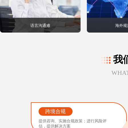
语言沟通难
海外规
我
WHAT
跨境合规
提供咨询、实施合规政策；进行风险评
估，提供解决方案