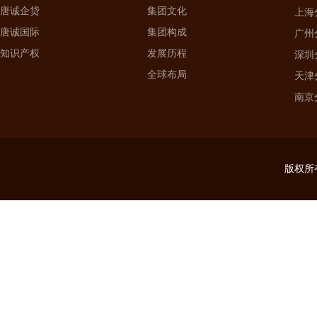
唐诚企贷
集团文化
上海分
唐诚国际
集团构成
广州分
知识产权
发展历程
深圳分
全球布局
天津分
南京分
版权所