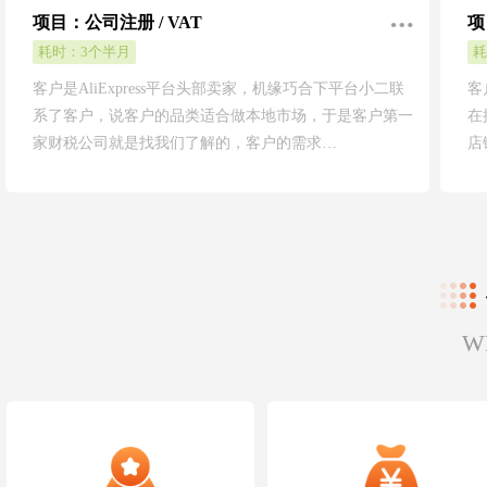
项目：公司注册 / VAT
项
耗时：3个半月
耗
客户是AliExpress平台头部卖家，机缘巧合下平台小二联
客
系了客户，说客户的品类适合做本地市场，于是客户第一
在
家财税公司就是找我们了解的，客户的需求…
店
W