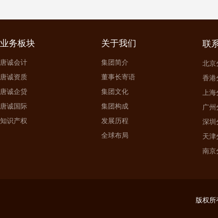
业务板块
关于我们
联
唐诚会计
集团简介
北京分
唐诚资质
董事长寄语
香港分
唐诚企贷
集团文化
上海分
唐诚国际
集团构成
广州分
知识产权
发展历程
深圳分
全球布局
天津分
南京分
版权所